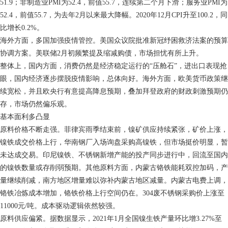
51.9；非制造业PMI为52.4，前值55.7，连续第二个月下滑；服务业PMI为
52.4，前值55.7，为去年2月以来最大降幅。2020年12月CPI升至100.2，同
比增长0.2%。
海外方面，多国加强疫情管控。美国众议院批准新冠纾困救济法案的预算
协调方案。美联储2月初频繁提及缩减购债，市场担忧有所上升。
整体上，国内方面，消费仍然是经济稳定运行的“压舱石”，进出口表现抢
眼，国内经济逐步摆脱疫情影响，总体向好。海外方面，欧美货币政策继
续宽松，并且欧央行有意提高降息预期，叠加拜登政府的财政刺激预期仍
存，市场仍然偏乐观。
基本面利多凸显
原料价格不断走强。菲律宾雨季结束前，镍矿供应持续紧张，矿价上涨，
镍铁成交价格上行，华南钢厂入场询盘采购高镍铁，但市场挺价明显，暂
未达成交易。印尼镍铁、不锈钢新增产能的投产同步进行中，回流至国内
的镍铁数量或存削弱预期。其他原料方面，内蒙古铬铁能耗双控加码，产
量继续削减，南方地区增量难以弥补内蒙古地区减量。内蒙古电费上调，
铬铁冶炼成本增加，铬铁价格上行空间仍在。304废不锈钢采购价上涨至
11000元/吨。成本驱动逻辑依然较强。
原料供应偏紧。据数据显示，2021年1月全国镍生铁产量环比增3.27%至