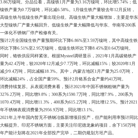
3.86万镍吨。分品位看，高镍铁1月产量为3.16万镍吨，环比增5.74%；低
镍铁产量为0.7万镍吨，环比减6.58%。1月镍生铁产量较去年12月反转，
高镍生铁与低镍生铁产量出现分歧。高镍生铁产量大幅增加，主要是华东
大型镍铁厂产量大幅回升。低镍生铁产量大幅降低与华东、华南等200系
一体化不锈钢厂停产检修有关。
预计2月全国镍生铁产量预期环比下降6.86%至3.59万镍吨，其中高镍生铁
环比下降6.51%至2.95万镍吨，低镍生铁环比下降8.45%至0.64万镍吨。
同时，铬铁供应同样紧张。根据Mysteel调研显示，2021年1月高碳铬铁产
量为42.4万吨，较2020年12月减少7.7万吨，环比减幅15%；较2020年1月
减少9.4万吨，同比减幅18.3%。其中，内蒙古地区1月产量为25.0万吨，
环比减幅24%，占全国产量59%。预计2月铬系合金产量约41万吨。
消费持续复苏。从表观消费来看，预计2021年中国不锈钢粗钢产量为
3276.2万吨，同比增9.8%；300系为1590.7万吨，同比增7.9%，200系为
1070.4万吨，同比增11.3%，400系为615.2万吨，同比增12.5%。预计2021
年不锈钢表观消费量为2956.9万吨，同比增13.1%。
2021年上半年国内暂无不锈钢冶炼新增项目投产，但产能利用率预计同比
大幅提升。印尼不锈钢方面，主要关注印尼德龙象屿项目，余下150万吨
年产能计划将在2021年全部投产完毕，二期仍规划方坯产品。